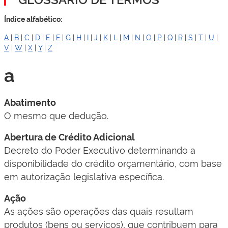
Índice alfabético:
A
|
B
|
C
|
D
|
E
|
F
|
G
|
H
|
I
|
J
|
K
|
L
|
M
|
N
|
O
|
P
|
Q
|
R
|
S
|
T
|
U
|
V
|
W
|
X
|
Y
|
Z
a
Abatimento
​O mesmo que dedução.​​​
Abertura de Crédito Adicional
​Decreto do Poder Executivo determinando a
disponibilidade do crédito orçamentário, com base
em autorização legislativa específica.​​​​
Ação
As ações são operações das quais resultam
produtos (bens ou serviços), que contribuem para