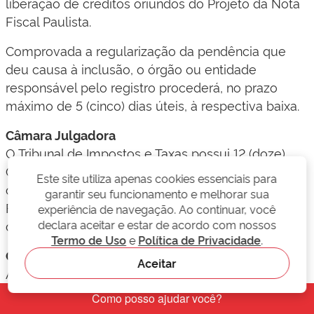
liberação de créditos oriundos do Projeto da Nota
Fiscal Paulista.
Comprovada a regularização da pendência que
deu causa à inclusão, o órgão ou entidade
responsável pelo registro procederá, no prazo
máximo de 5 (cinco) dias úteis, à respectiva baixa.
Câmara Julgadora
O Tribunal de Impostos e Taxas possui 12 (doze)
Câmaras Julgadoras, sendo cada uma delas
Este site utiliza apenas cookies essenciais para
composta por 2 (dois) juízes representantes da
garantir seu funcionamento e melhorar sua
Fazenda Pública e 2 (dois) juízes representantes
experiência de navegação. Ao continuar, você
dos contribuintes.
declara aceitar e estar de acordo com nossos
Termo de Uso
e
Política de Privacidade
.
Câmara Superior
Aceitar
A Câmara Superior é composta por 16 (dezesseis)
juízes, sendo que 08 (oito) são representantes da
Fazenda Pública e 08 (oito) são representantes dos